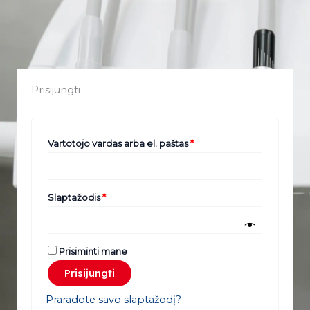
Prisijungti
Privalomas
Privalomas
Vartotojo vardas arba el. paštas
*
Slaptažodis
*
Prisiminti mane
Prisijungti
Praradote savo slaptažodį?