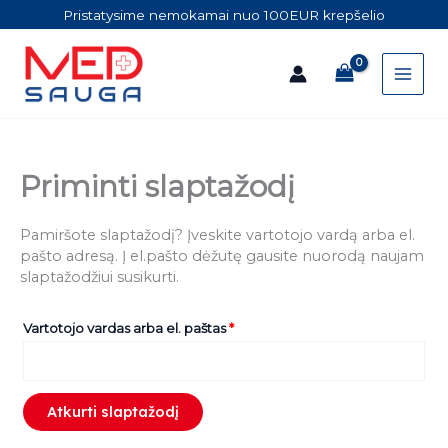
Pereiti
Privalomas
Pristatysime nemokamai nuo 100EUR krepšelio
prie
turinio
Priminti slaptažodį
Pamiršote slaptažodį? Įveskite vartotojo vardą arba el.
pašto adresą. Į el.pašto dėžutę gausite nuorodą naujam
slaptažodžiui susikurti.
Vartotojo vardas arba el. paštas
*
Atkurti slaptažodį